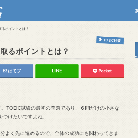
T
Y
点を取るポイントとは？
TOEIC対策
得点を取るポイントとは？
はてブ
Pocket
題です。TOEIC試験の最初の問題であり、６問だけの小さな
をつけたいですよね。
、気分よく先に進めるので、全体の成功にも関わってきま