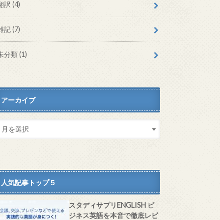
翻訳
(4)
雑記
(7)
未分類
(1)
アーカイブ
人気記事トップ５
スタディサプリENGLISH ビ
ジネス英語を本音で徹底レビ