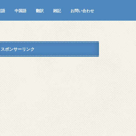
英語
中国語
翻訳
雑記
お問い合わせ
おすすめ英語学習アプリ
おすすめ英語学習本
おすすめ洋書
OEIC対策
IT・科学技術の英語
ouTubeで学ぶ英語
海外ドラマ・映画で学ぶ英語
英会話サークル
その他英語関連
スポンサーリンク