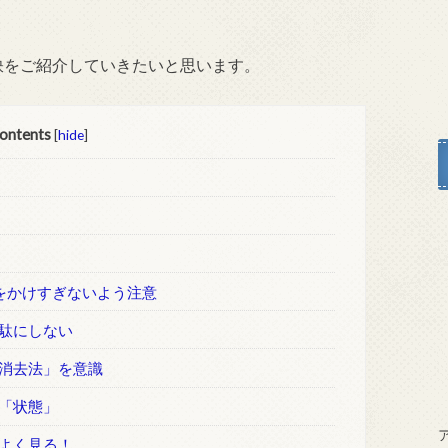
る秘訣をご紹介していきたいと思います。
ontents
[
hide
]
時間をかけすぎないよう注意
無駄にしない
「消去法」を意識
」「状態」
をよく見る！