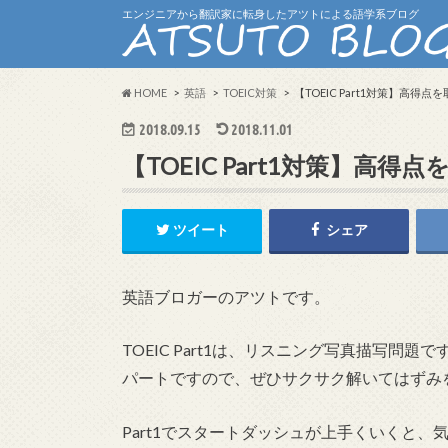
エンジニアから翻訳家に転身したアツトによる語学系ブログ
HOME
英語
TOEIC対策
【TOEIC Part1対策】高得
2018.09.15
2018.11.01
【TOEIC Part1対策】高
ツイート
シェア
英語ブロガーのアツトです。
TOEIC Part1は、リスニング写真描写問
パートですので、ぜひサクサク解いてはずみ
Part1でスタートダッシュが上手くいくと