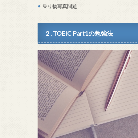
乗り物写真問題
２. TOEIC Part1の勉強法