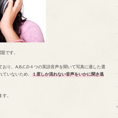
写問題です。
り、A,B,C,D４つの英語音声を聞いて写真に適した選
れていないため、
１度しか流れない音声をいかに聞き逃
ます。