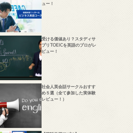
ュー！
受ける価値あり？スタディサ
プリTOEICを英語のプロがレ
ビュー！
社会人英会話サークルおすす
め５選（全て参加した実体験
レビュー！）