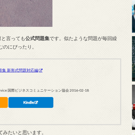
り何と言っても
公式問題集
です。似たような問題が毎回繰
むのにぴったり。
問題集 新形式問題対応編
ing Service 国際ビジネスコミュニケーション協会 2016-02-18
Kindle
てみたいと思います。