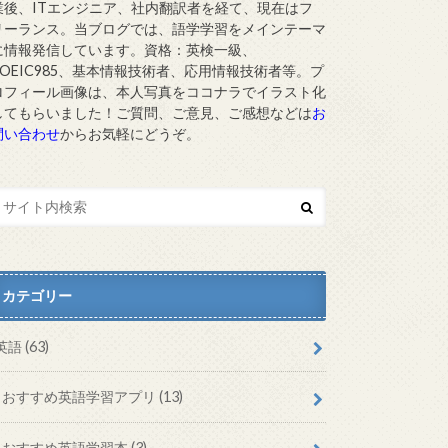
業後、ITエンジニア、社内翻訳者を経て、現在はフ
リーランス。当ブログでは、語学学習をメインテーマ
に情報発信しています。資格：英検一級、
TOEIC985、基本情報技術者、応用情報技術者等。プ
ロフィール画像は、本人写真をココナラでイラスト化
してもらいました！ご質問、ご意見、ご感想などは
お
問い合わせ
からお気軽にどうぞ。
カテゴリー
英語
(63)
おすすめ英語学習アプリ
(13)
おすすめ英語学習本
(3)